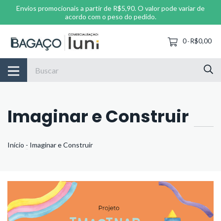
Envios promocionais a partir de R$5,90. O valor pode variar de
acordo com o peso do pedido.
0
R$0,00
-
Imaginar e Construir
Início
-
Imaginar e Construir