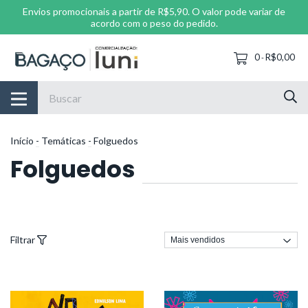
Envios promocionais a partir de R$5,90. O valor pode variar de
acordo com o peso do pedido.
0
R$0,00
-
Início
-
Temáticas
-
Folguedos
Folguedos
Filtrar