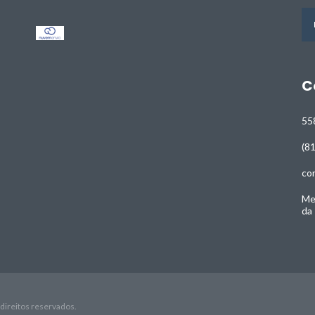
C
55
(8
co
Me
da
direitos reservados.