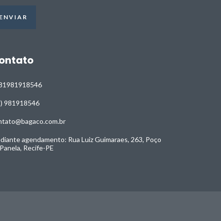
ontato
81981918546
1) 981918546
ntato@bagaco.com.br
diante agendamento: Rua Luiz Guimaraes, 263, Poço
 Panela, Recife-PE