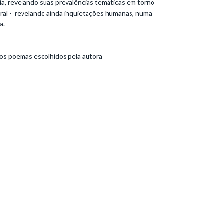
ária, revelando suas prevalências temáticas em torno
itoral - revelando ainda inquietações humanas, numa
a.
ros poemas escolhidos pela autora