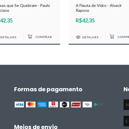
sas que Se Quebram - Paulo
A Flauta de Vidro - Alvacir
stavo
Raposo
42,35
R$42,35
DETALHES
DETALHES
Formas de pagamento
N
Meios de envio