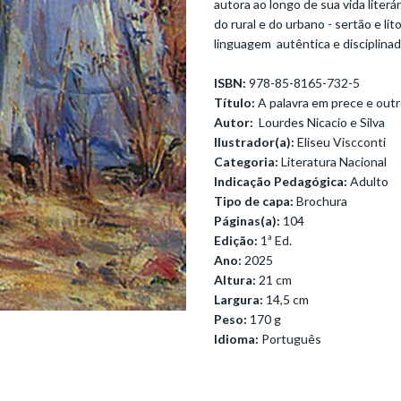
autora ao longo de sua vida liter
do rural e do urbano - sertão e l
linguagem autêntica e disciplinad
ISBN:
978-85-8165-732-5
Título:
A palavra em prece e out
Autor:
Lourdes Nicacio e Silva
Ilustrador(a):
Eliseu Viscconti
Categoria:
Literatura Nacional
Indicação Pedagógica:
Adulto
Tipo de capa:
Brochura
Páginas(a):
104
Edição:
1ª Ed.
Ano:
2025
Altura:
21 cm
Largura:
14,5 cm
Peso:
170 g
Idioma:
Português