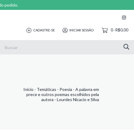
do pedido.
0
R$0,00
CADASTRE-SE
INICIAR SESSÃO
-
Início
-
Temáticas
-
Poesia
-
A palavra em
prece e outros poemas escolhidos pela
autora - Lourdes Nicacio e Silva