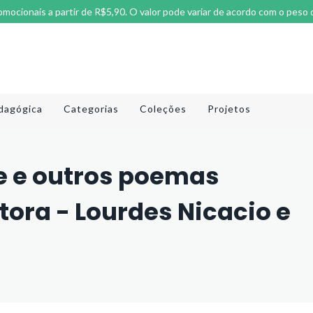
omocionais a partir de R$5,90. O valor pode variar de acordo com o peso 
dagógica
Categorias
Coleções
Projetos
e e outros poemas
tora - Lourdes Nicacio e