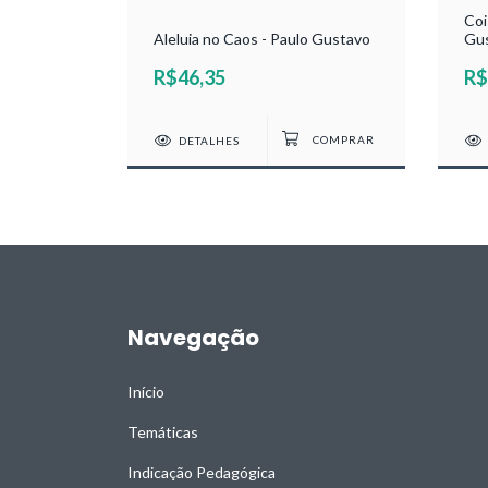
Jessier
Coi
Aleluia no Caos - Paulo Gustavo
Gu
R$46,35
R$
DETALHES
Navegação
Início
Temáticas
Indicação Pedagógica