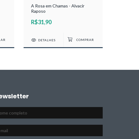
A Rosa em Chamas - Alvacir
Imagens e
Raposo
dos Dias 
R$31,90
R$41,1
DETALHES
DETAL
ewsletter