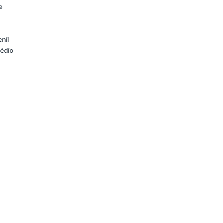
e
nil
édio