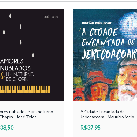
res nublados e um noturno
A Cidade Encantada de
Chopin - José Teles
Jericoacoara - Maurício Melo
Júnior
38,50
R$37,95