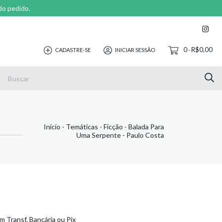
do pedido.
0
R$0,00
CADASTRE-SE
INICIAR SESSÃO
-
Início
-
Temáticas
-
Ficção
-
Balada Para
Uma Serpente - Paulo Costa
 Transf. Bancária ou Pix