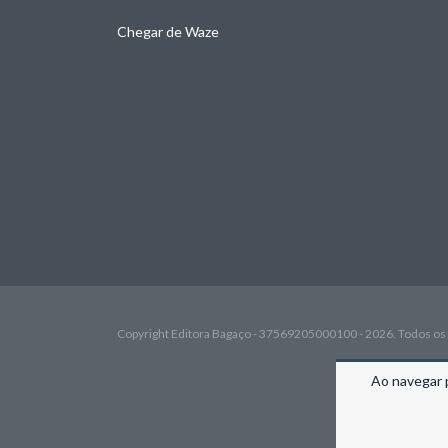
Chegar de Waze
Copyright Editora Bagaço - 37569205000100 - 2026. Todos os 
Ao navegar 