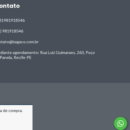
ontato
81981918546
1) 981918546
ntato@bagaco.com.br
diante agendamento: Rua Luiz Guimaraes, 263, Poço
 Panela, Recife-PE
ia de compra.