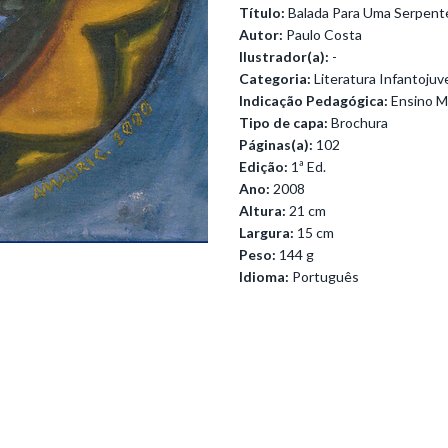
Título:
Balada Para Uma Serpent
Autor:
Paulo Costa
Ilustrador(a):
-
Categoria:
Literatura Infantojuve
Indicação Pedagógica:
Ensino M
Tipo de capa:
Brochura
Páginas(a):
102
Edição:
1ª Ed.
Ano:
2008
Altura:
21 cm
Largura:
15 cm
Peso:
144 g
Idioma:
Português