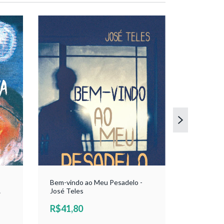
Bem-vindo ao Meu Pesadelo -
José Teles
A Lua em S
R$41,80
R$37,9