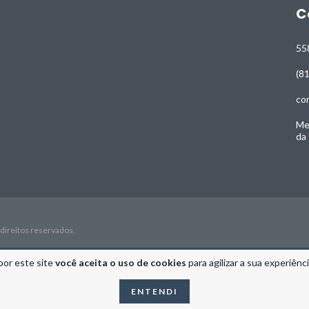
C
55
(8
co
Me
da
direitos reservados.
por este site
você aceita o uso de cookies
para agilizar a sua experiênc
ENTENDI