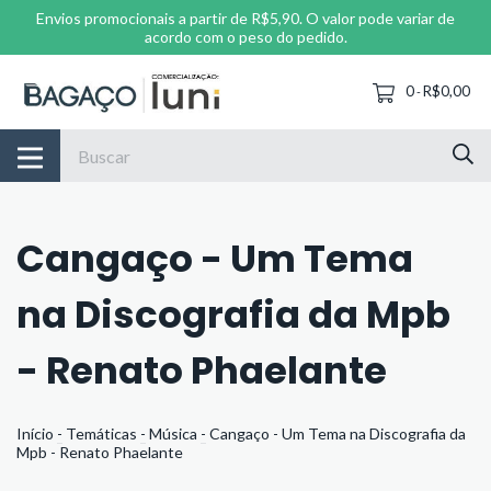
Envios promocionais a partir de R$5,90. O valor pode variar de
acordo com o peso do pedido.
0
R$0,00
-
Cangaço - Um Tema
na Discografia da Mpb
- Renato Phaelante
Início
-
Temáticas
-
Música
-
Cangaço - Um Tema na Discografia da
Mpb - Renato Phaelante