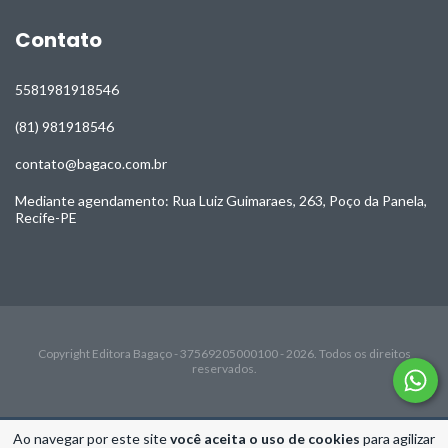
Contato
5581981918546
(81) 981918546
contato@bagaco.com.br
Mediante agendamento: Rua Luiz Guimaraes, 263, Poço da Panela,
Recife-PE
Copyright Editora Bagaço - 37569205000100 - 2026. Todos os direitos
reservados.
Ao navegar por este site
você aceita o uso de cookies
para agilizar