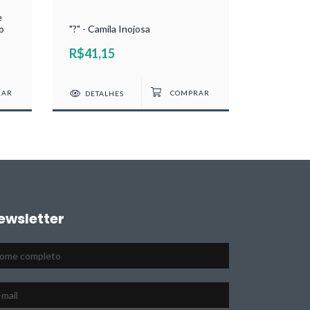
e
O diálogo 
o
"?" - Camila Inojosa
Curvêlo
R$41,15
R$35,4
DETALHES
DETAL
ewsletter