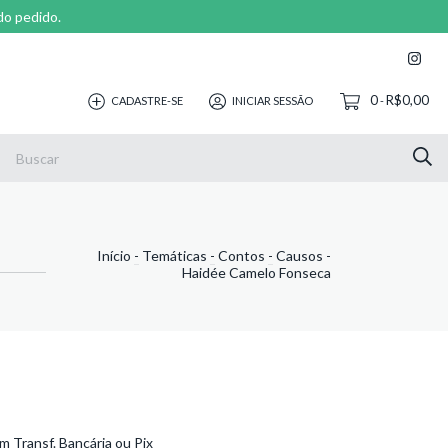
do pedido.
0
R$0,00
CADASTRE-SE
INICIAR SESSÃO
-
Início
-
Temáticas
-
Contos
-
Causos -
Haidée Camelo Fonseca
 Transf. Bancária ou Pix