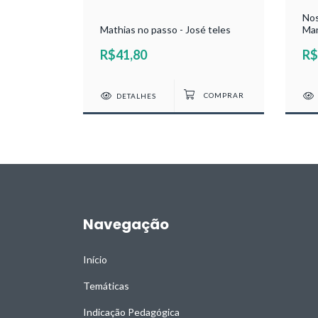
Outros
Nos
os de
Mathias no passo - José teles
Man
R$41,80
R$
DETALHES
Navegação
Início
Temáticas
Indicação Pedagógica