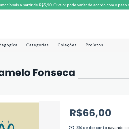
omocionais a partir de R$5,90. O valor pode variar de acordo com o peso 
dagógica
Categorias
Coleções
Projetos
Camelo Fonseca
R$66,00
3% de desconto
pagando com