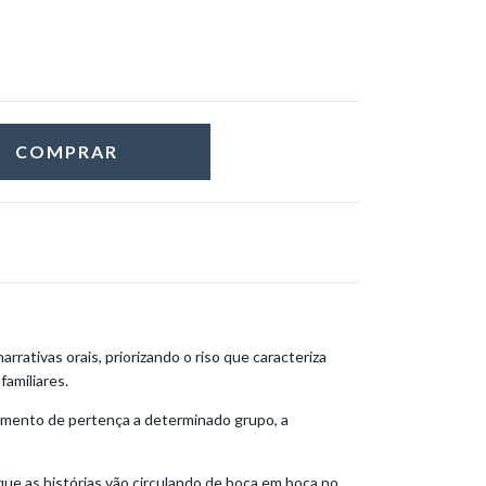
arrativas orais, priorizando o riso que caracteriza
amiliares.
imento de pertença a determinado grupo, a
que as histórias vão circulando de boca em boca no