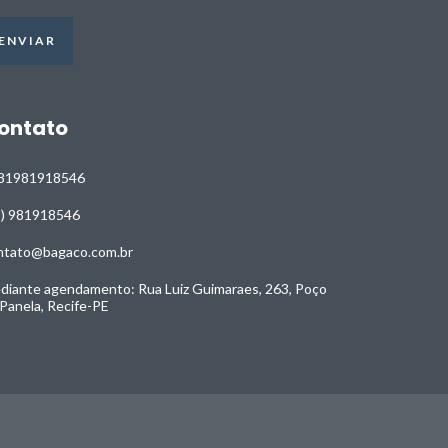
ontato
81981918546
1) 981918546
ntato@bagaco.com.br
diante agendamento: Rua Luiz Guimaraes, 263, Poço
 Panela, Recife-PE