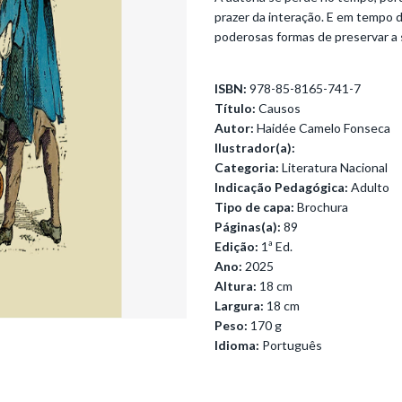
prazer da interação. E em tempo d
poderosas formas de preservar a s
ISBN:
978-85-8165-741-7
Título:
Causos
Autor:
Haidée Camelo Fonseca
Ilustrador(a):
Categoria:
Literatura Nacional
Indicação Pedagógica:
Adulto
Tipo de capa:
Brochura
Páginas(a):
89
Edição:
1ª Ed.
Ano:
2025
Altura:
18 cm
Largura:
18 cm
Peso:
170 g
Idioma:
Português