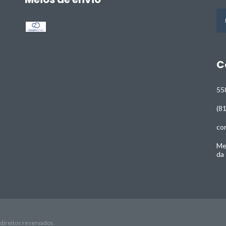
C
55
(8
co
Me
da
direitos reservados.