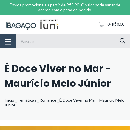
Envios promocionais a partir de R$5,90. O valor pode variar de
acordo com o peso do pedido.
0
R$0,00
-
É Doce Viver no Mar -
Maurício Melo Júnior
Início
-
Temáticas
-
Romance
-
É Doce Viver no Mar - Maurício Melo
Júnior