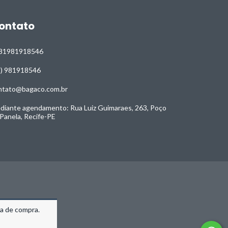
ontato
81981918546
1) 981918546
ntato@bagaco.com.br
diante agendamento: Rua Luiz Guimaraes, 263, Poço
 Panela, Recife-PE
ia de compra.