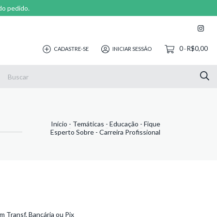
do pedido.
0
R$0,00
CADASTRE-SE
INICIAR SESSÃO
-
Início
-
Temáticas
-
Educação
-
Fique
Esperto Sobre - Carreira Profissional
 Transf. Bancária ou Pix