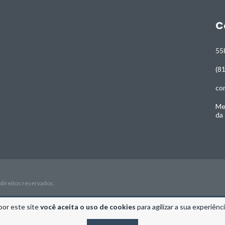
C
55
(8
co
Me
da
direitos reservados.
por este site
você aceita o uso de cookies
para agilizar a sua experiênc