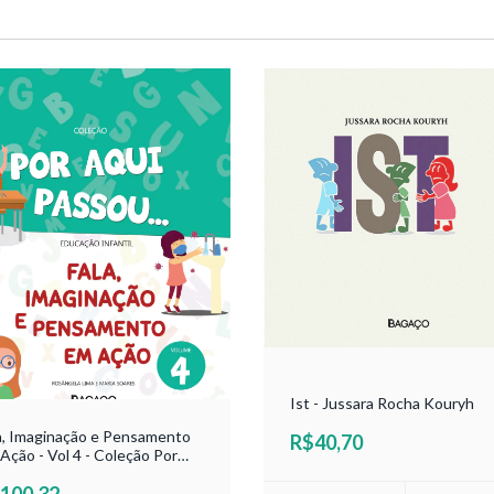
Ist - Jussara Rocha Kouryh
a, Imaginação e Pensamento
R$40,70
Ação - Vol 4 - Coleção Por
i Passou - Maria Soares e
100,32
ângela Lima