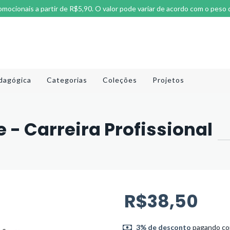
omocionais a partir de R$5,90. O valor pode variar de acordo com o peso 
dagógica
Categorias
Coleções
Projetos
 - Carreira Profissional
R$38,50
3% de desconto
pagando com