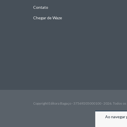
Contato
Chegar de Waze
Copyright Editora Bagaço - 37569205000100 - 2026. Todos os 
Ao navegar 