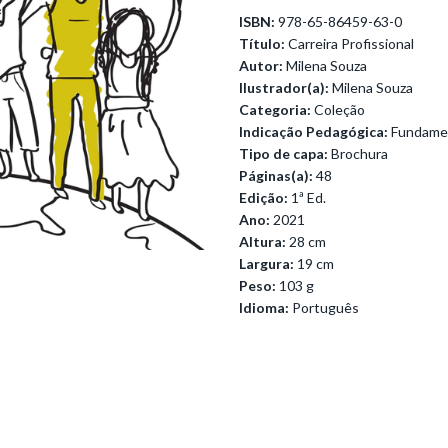
ISBN:
978-65-86459-63-0
Título:
Carreira Profissional
Autor:
Milena Souza
Ilustrador(a):
Milena Souza
Categoria:
Coleção
Indicação Pedagógica:
Fundamen
Tipo de capa:
Brochura
Páginas(a):
48
Edição:
1ª Ed.
Ano:
2021
Altura:
28 cm
Largura:
19 cm
Peso:
103 g
Idioma:
Português