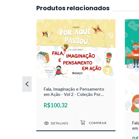
Produtos relacionados
Fala, Imaginação e Pensamento
em Ação - Vol 2 - Coleção Por
Aqui Passou - Maria Soares e
R$100,32
Rosângela Lima
s -
Fal
DETALHES
em 
Aqu
R$
Ros