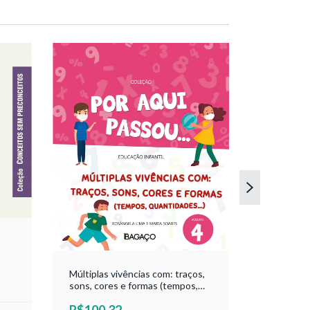
Fala, Ima
em Ação -
Aqui Pass
R$100,
Rosângela
Múltiplas vivências com: traços,
DETAL
sons, cores e formas (tempos,
quantidades...) - Vol 4 - Coleção
R$100,32
Por Aqui Passou - Maria Soares e