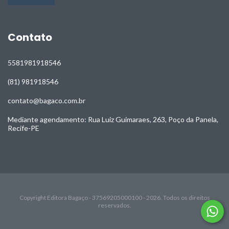
Contato
5581981918546
(81) 981918546
contato@bagaco.com.br
Mediante agendamento: Rua Luiz Guimaraes, 263, Poço da Panela,
Recife-PE
Copyright Editora Bagaço - 37569205000100 - 2026. Todos os direitos
reservados.