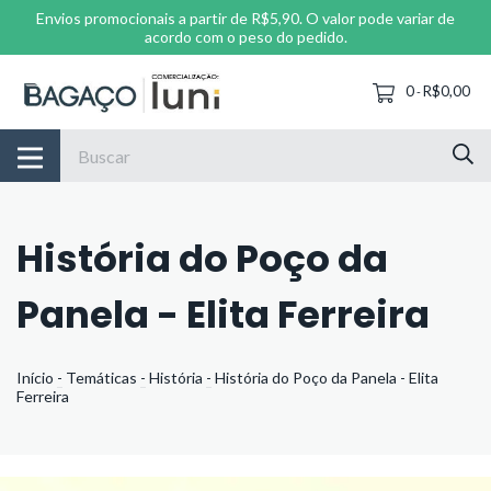
Envios promocionais a partir de R$5,90. O valor pode variar de
acordo com o peso do pedido.
0
R$0,00
-
História do Poço da
Panela - Elita Ferreira
Início
-
Temáticas
-
História
-
História do Poço da Panela - Elita
Ferreira