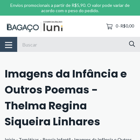
Envios promocionais a partir de R$5,90. O valor pode variar de
acordo com o peso do pedido.
0
R$0,00
-
Imagens da Infância e
Outros Poemas -
Thelma Regina
Siqueira Linhares
Início
-
Temáticas
-
Poesia Infantil
-
Imagens da Infância e Outros