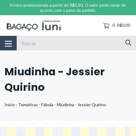
Envios promocionais a partir de R$5,90. O valor pode variar de
acordo com o peso do pedido.
0
R$0,00
-
Miudinha - Jessier
Quirino
Início
-
Temáticas
-
Fábula
-
Miudinha - Jessier Quirino