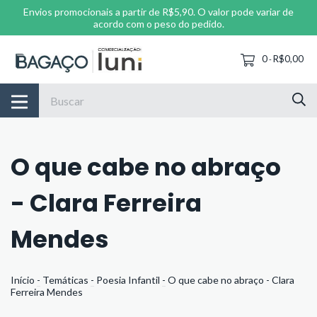
Envios promocionais a partir de R$5,90. O valor pode variar de
acordo com o peso do pedido.
0
R$0,00
-
O que cabe no abraço
- Clara Ferreira
Mendes
Início
-
Temáticas
-
Poesia Infantil
-
O que cabe no abraço - Clara
Ferreira Mendes