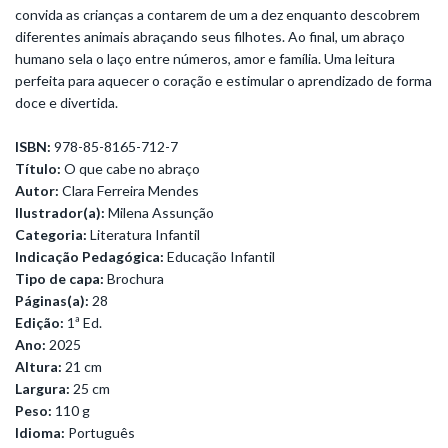
convida as crianças a contarem de um a dez enquanto descobrem
diferentes animais abraçando seus filhotes. Ao final, um abraço
humano sela o laço entre números, amor e família. Uma leitura
perfeita para aquecer o coração e estimular o aprendizado de forma
doce e divertida.
ISBN:
978-85-8165-712-7
Título:
O que cabe no abraço
Autor:
Clara Ferreira Mendes
Ilustrador(a):
Milena Assunção
Categoria:
Literatura Infantil
Indicação Pedagógica:
Educação Infantil
Tipo de capa:
Brochura
Páginas(a):
28
Edição:
1ª Ed.
Ano:
2025
Altura:
21 cm
Largura:
25 cm
Peso:
110 g
Idioma:
Português