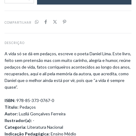
COMPARTILHAR
DESCRIÇÃO
A vida só se dá em pedaços, escreve o poeta Daniel Lima. Este livro,
feito sem pretensão mas com muito carinho, alegria e humor, reúne
pedaços de vida, fatos corriqueiros acontecidos ao longo dos anos,
recuperados, aqui e ali pela memória da autora, que acredita, como
Daniel que o melhor ainda está por vir, pois que “a vida é sempre
quase”.
ISBN:
978-85-373-0767-0
Título:
Pedaços
Autor:
Luzilá Gonçalves Ferreira
Ilustrador(a):
-
Categoria:
Literatura Nacional
Indicação Pedagógica:
Ensino Médio