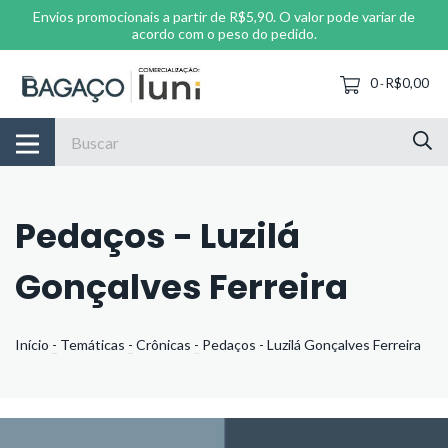
Envios promocionais a partir de R$5,90. O valor pode variar de
acordo com o peso do pedido.
0
R$0,00
-
Pedaços - Luzilá
Gonçalves Ferreira
Início
-
Temáticas
-
Crônicas
-
Pedaços - Luzilá Gonçalves Ferreira