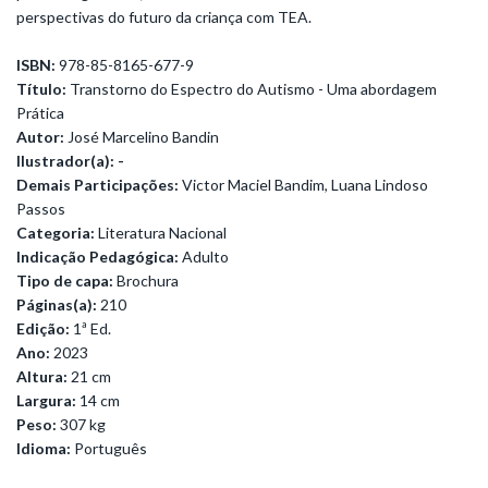
perspectivas do futuro da criança com TEA.
ISBN:
978-85-8165-677-9
Título:
Transtorno do Espectro do Autismo - Uma abordagem
Prática
Autor:
José Marcelino Bandin
Ilustrador(a): -
Demais Participações:
Victor Maciel Bandim, Luana Lindoso
Passos
Categoria:
Literatura Nacional
Indicação Pedagógica:
Adulto
Tipo de capa:
Brochura
Páginas(a):
210
Edição:
1ª Ed.
Ano:
2023
Altura:
21 cm
Largura:
14 cm
Peso:
307 kg
Idioma:
Português